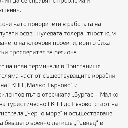
ачин да се справят с проблема и
ешения.
сочи като приоритети в работата на
путати освен нулевата толерантност към
ането на ключови проекти, които биха
ки просперитет за региона.
то на нови терминали в Пристанище
 голяма част от съществуващите корабни
 на ГКПП „Малко Търново“ и
илентов път в отсечката „Бургас – Малко
на туристическо ГКПП до Резово, старт на
гистрала „Черно море“ и осъществяване
а бившето военно летище „Равнец“ в