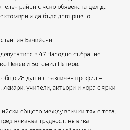
телен район с ясно обявената цел да
 октомври и да бъде довършено
нстантин Бачийски.
 депутатите в 47 Народно събрание
ко Пенев и Богомил Петков.
 общо 28 души с различен профил –
 лекари, учители, актьори и хора с ярки
чийски общото между всички тях е това,
 пред някаква трудност, не викат