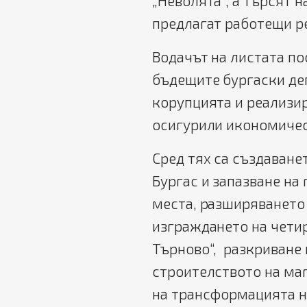
„Неволята“, а търсят н
предлагат работещи р
Водачът на листата по
бъдещите бургаски де
корупцията и реализир
осигурили икономичес
Сред тях са създаване
Бургас и запазване на
места, разширяването
изграждането на четир
Търново“, разкриване 
строителството на ма
на трансформацията н