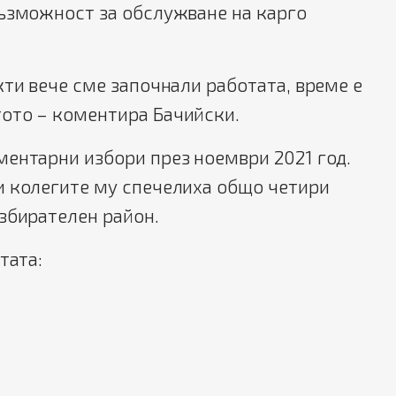
възможност за обслужване на карго
кти вече сме започнали работата, време е
ото – коментира Бачийски.
ентарни избори през ноември 2021 год.
и колегите му спечелиха общо четири
збирателен район.
тата: