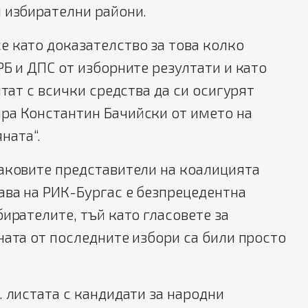
 избирателни райони.
 като доказателство за това колко
РБ и ДПС от изборните резултати и като
итат с всички средства да си осигурят
ра Константин Бачийски от името на
ната“.
наковите представители на коалицията
ава на РИК-Бургас е безпрецедентна
бирателите, тъй като гласовете за
ната от последните избори са били просто
. листата с кандидати за народни