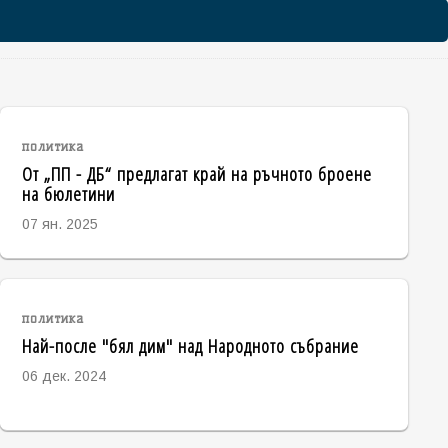
политика
От „ПП - ДБ“ предлагат край на ръчното броене
на бюлетини
07 ян. 2025
политика
Най-после "бял дим" над Народното събрание
06 дек. 2024