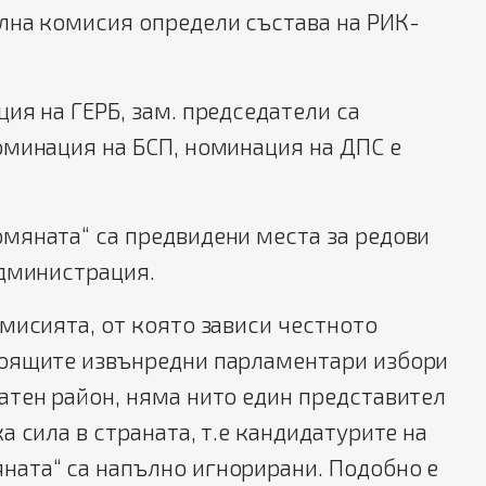
лна комисия определи състава на РИК-
ия на ГЕРБ, зам. председатели са
оминация на БСП, номинация на ДПС е
мяната“ са предвидени места за редови
администрация.
мисията, от която зависи честното
оящите извънредни парламентари избори
атен район, няма нито един представител
а сила в страната, т.е кандидатурите на
ата“ са напълно игнорирани. Подобно е