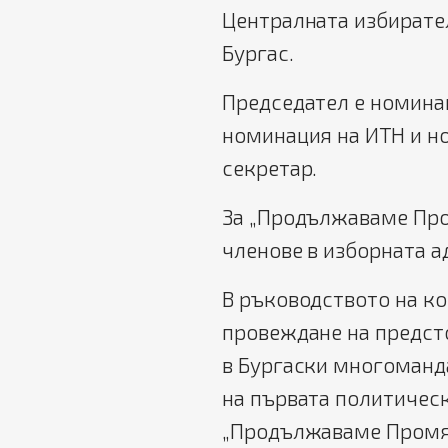
Централната избирате
Бургас.
Председател е номинац
номинация на ИТН и н
секретар.
За „Продължаваме Про
членове в изборната 
В ръководството на ко
провеждане на предст
в Бургаски многоманд
на първата политическ
„Продължаваме Промян