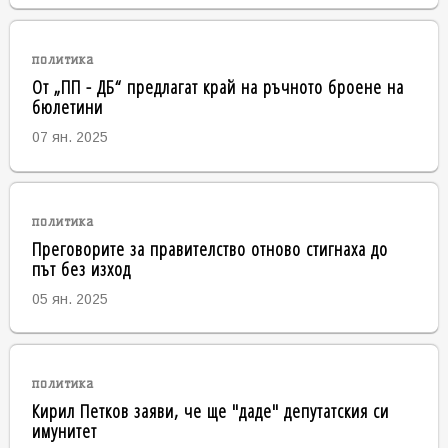
политика
От „ПП - ДБ“ предлагат край на ръчното броене на
бюлетини
07 ян. 2025
политика
Преговорите за правителство отново стигнаха до
път без изход
05 ян. 2025
политика
Кирил Петков заяви, че ще "даде" депутатския си
имунитет