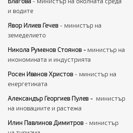
Благова
- министър на околната среда
и водите
Явор Илиев Гечев
- министър на
земеделието
Никола Руменов Стоянов -
министър на
икономиката и индустрията
Росен Иванов Христов
- министър на
енергетиката
Александър Георгиев Пулев -
министър
на иновациите и растежа
Илин Павлинов Димитров
- министър
на туризма