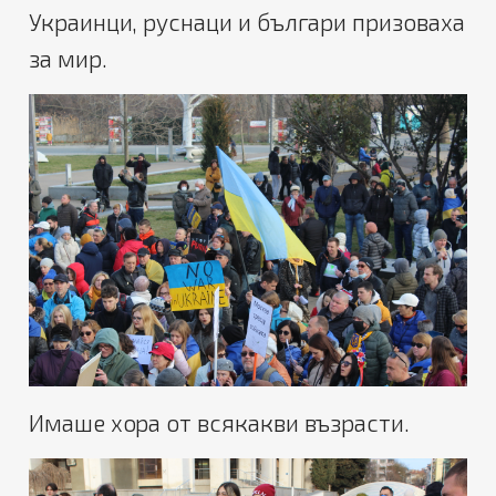
Украинци, руснаци и българи призоваха
за мир.
Имаше хора от всякакви възрасти.