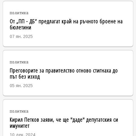
политика
От „ПП - ДБ“ предлагат край на ръчното броене на
бюлетини
07 ян. 2025
политика
Преговорите за правителство отново стигнаха до
път без изход
05 ян. 2025
политика
Кирил Петков заяви, че ще "даде" депутатския си
имунитет
10 дек. 2024