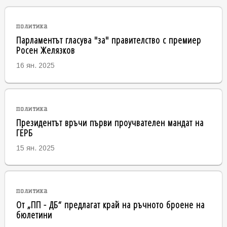
политика
Парламентът гласува "за" правителство с премиер
Росен Желязков
16 ян. 2025
политика
Президентът връчи първи проучвателен мандат на
ГЕРБ
15 ян. 2025
политика
От „ПП - ДБ“ предлагат край на ръчното броене на
бюлетини