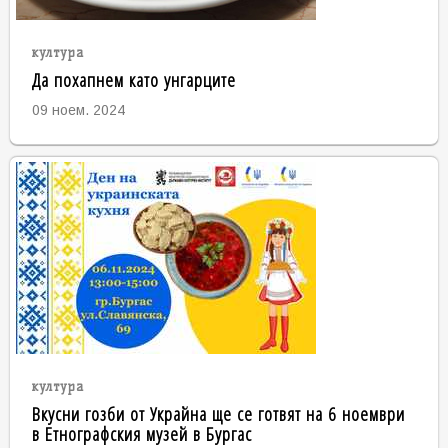
култура
Да похапнем като унгарците
09 ноем. 2024
култура
Вкусни гозби от Украйна ще се готвят на 6 ноември
в Етнографския музей в Бургас