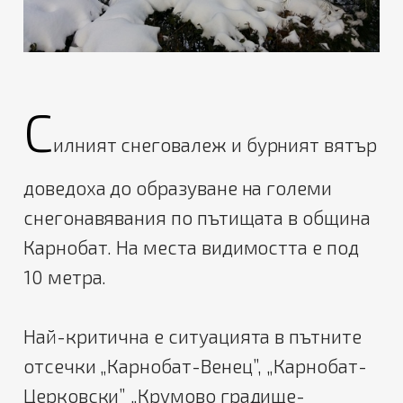
С
илният снеговалеж и бурният вятър
доведоха до образуване на големи
снегонавявания по пътищата в община
Карнобат. На места видимостта е под
10 метра.
Най-критична е ситуацията в пътните
отсечки „Карнобат-Венец”, „Карнобат-
Церковски” „Крумово градище-