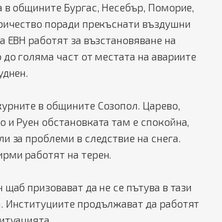
 в общините Бургас, Несебър, Поморие,
тричество поради прекъснати въздушни
а ЕВН работят за възстановяване на
 до голяма част от местата на авариите
уднен.
урните в общините Созопол. Царево,
 и Руен обстановката там е спокойна,
и за проблеми в следствие на снега.
рми работят на терен.
 щаб призовават да не се пътува в тази
. Институциите продължават да работят
итуацията.