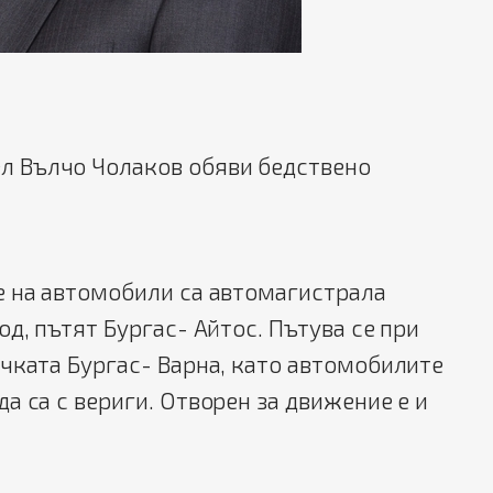
л Вълчо Чолаков обяви бедствено
.
е на автомобили са автомагистрала
од, пътят Бургас- Айтос. Пътува се при
чката Бургас- Варна, като автомобилите
а са с вериги. Отворен за движение е и