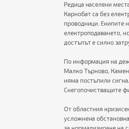
Редица населени места
Карнобат са без елек
проводници. Екипите н
електроподаването, но
достъпът е силно затр
По информация на деж
Малко Търново, Камено
няма постъпили сигнал
Снегопочистващите фи
От областния кризисен
усложнена обстановка
за нормализиране на с