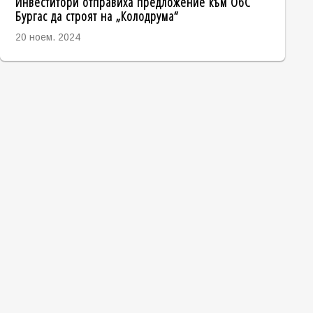
Инвеститори отправиха предложение към ОбС
Бургас да строят на „Колодрума“
20 ноем. 2024