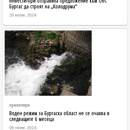
Инвеститори отправиха предложение към ОбС
Бургас да строят на „Колодрума“
20 ноем. 2024
ориентири
Воден режим за Бургаска област не се очаква в
следващите 6 месеца
06 ноем. 2024