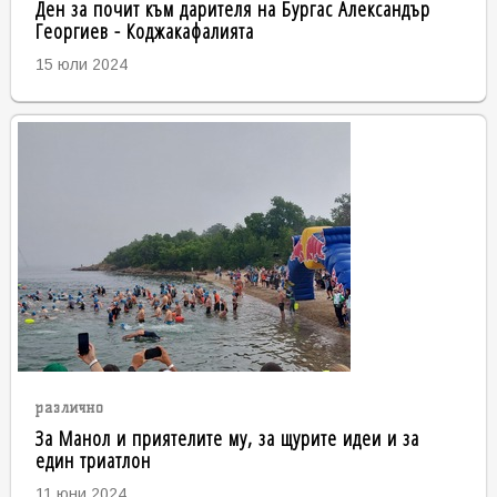
Ден за почит към дарителя на Бургас Александър
Георгиев - Коджакафалията
15 юли 2024
различно
За Манол и приятелите му, за щурите идеи и за
един триатлон
11 юни 2024