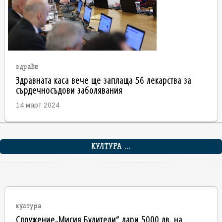
здраве
Здравната каса вече ще заплаща 56 лекарства за
сърдечносъдови заболявания
14 март 2024
КУЛТУРА ...
култура
Сдружение„Мисия Будители“ дари 5000 лв. на