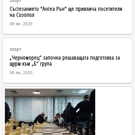
спорт
Състезанието "Антеа Рън" ще привлича посетители
на Созопол
08 ян. 2025
спорт
„Черноморец“ започна решаващата подготовка за
щурм към „Б“ група
06 ян. 2025