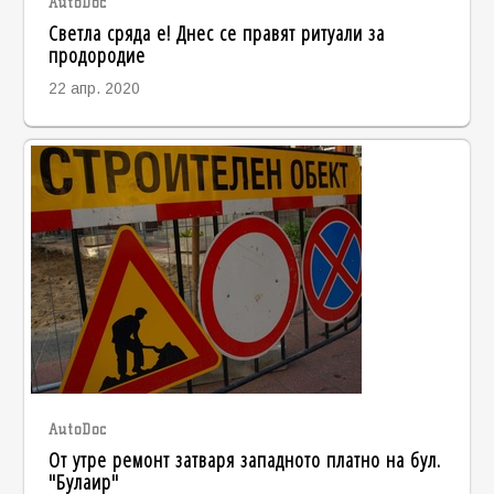
AutoDoc
Светла сряда е! Днес се правят ритуали за
продородие
22 апр. 2020
AutoDoc
От утре ремонт затваря западното платно на бул.
"Булаир"