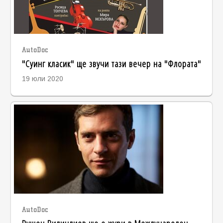
AutoDoc
"Суинг класик" ще звучи тази вечер на "Флората"
19 юли 2020
AutoDoc