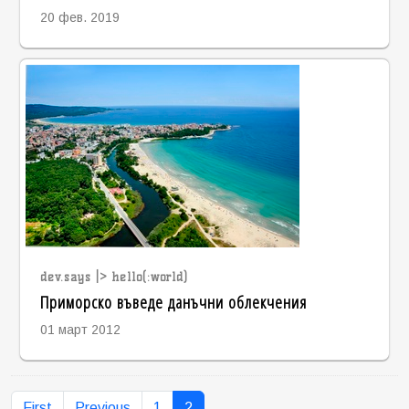
20 фев. 2019
dev.says |> hello(:world)
Приморско въведе данъчни облекчения
01 март 2012
First
Previous
1
2