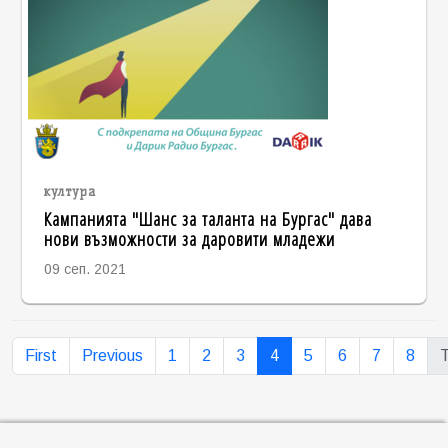
култура
Кампанията "Шанс за таланта на Бургас" дава
нови възможности за даровити младежи
09 сеп. 2021
First
Previous
1
2
3
4
5
6
7
8
T