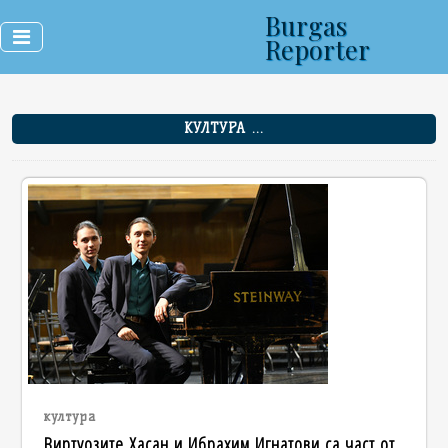
Burgas
Reporter
КУЛТУРА ...
култура
Виртуозите Хасан и Ибрахим Игнатови са част от