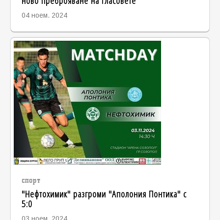
ново преброяване на гласовете
04 ноем. 2024
спорт
"Нефтохимик" разгроми "Аполония Понтика" с
5:0
03 ноем. 2024