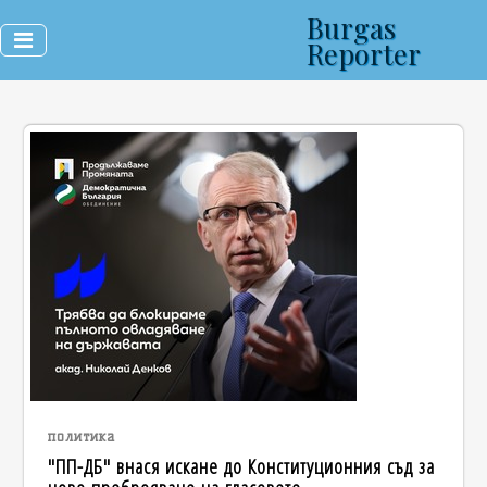
Burgas
Reporter
политика
"ПП-ДБ" внася искане до Конституционния съд за