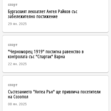
спорт
Бургаският лекоатлет Ангел Райков със
забележително постижение
29 ян. 2025
спорт
"Черноморец 1919" постигна равенство в
контролата със "Спартак" Варна
22 ян. 2025
спорт
Състезанието "Антеа Рън" ще привлича посетители
на Созопол
08 ян. 2025