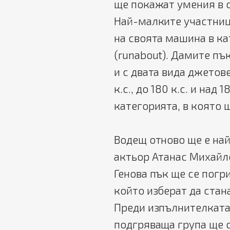
ще покажат умения в о
Най-малките участниц
на своята машина в кат
(runabout). Дамите пъ
и с двата вида джетове
к.с., до 180 к.с. и над
категорията, в която 
Водещ отново ще е на
актьор Атанас Михайл
Генова пък ще се погр
който изберат да стана
Преди изпълнителката 
подгряваща група ще с