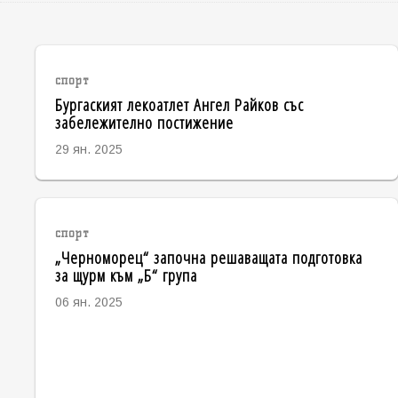
спорт
Бургаският лекоатлет Ангел Райков със
забележително постижение
29 ян. 2025
спорт
„Черноморец“ започна решаващата подготовка
за щурм към „Б“ група
06 ян. 2025