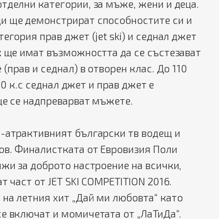
тделни категории, за мъже, жени и деца.
и ще демонстрират способностите си и
егория прав джет (jet ski) и седнал джет
к ще имат възможността да се състезават
 (прав и седнал) в отворен клас. До 110
 180 к.с седнал джет и прав джет е
ще се надпреварват мъжете.
й-атрактивният български тв водещ и
ов. Финалистката от Евровизия Поли
ижи за доброто настроение на всички,
т част от JET SKI COMPETITION 2016.
на летния хит „Дай ми любовта“ като
е включат и момичетата от „ЛаТиДа“.