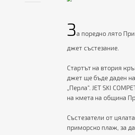
З
а поредно лято Пр
джет състезание.
Стартът на втория кръ
джет ще бъде даден на
„Перла“. JET SKI COMP
на кмета на община П
Състезатели от цялата
приморско плаж, за да