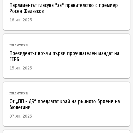
Парламентът гласува "за" правителство с премиер
Росен Желязков
16 ян. 2025
политика
Президентът връчи първи проучвателен мандат на
ГЕРБ
15 ян. 2025
политика
От „ПП - ДБ“ предлагат край на ръчното броене на
бюлетини
07 ян. 2025