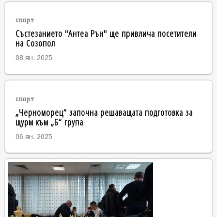
спорт
Състезанието "Антеа Рън" ще привлича посетители
на Созопол
08 ян. 2025
спорт
„Черноморец“ започна решаващата подготовка за
щурм към „Б“ група
06 ян. 2025