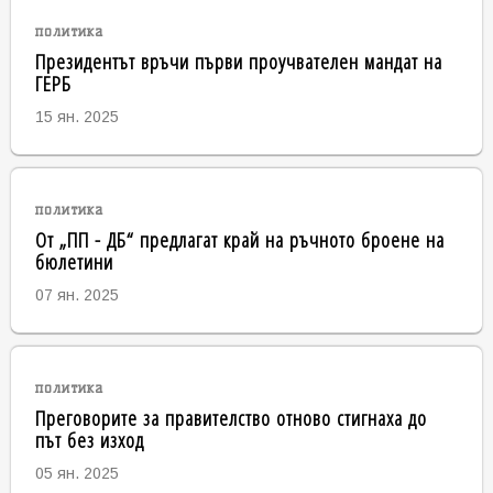
политика
Президентът връчи първи проучвателен мандат на
ГЕРБ
15 ян. 2025
политика
От „ПП - ДБ“ предлагат край на ръчното броене на
бюлетини
07 ян. 2025
политика
Преговорите за правителство отново стигнаха до
път без изход
05 ян. 2025