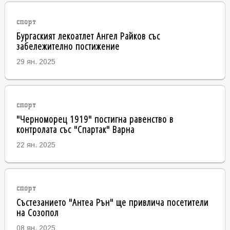
спорт
Бургаският лекоатлет Ангел Райков със
забележително постижение
29 ян. 2025
спорт
"Черноморец 1919" постигна равенство в
контролата със "Спартак" Варна
22 ян. 2025
спорт
Състезанието "Антеа Рън" ще привлича посетители
на Созопол
08 ян. 2025