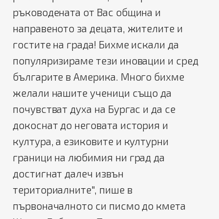
ръководената от Вас община и
направеното за децата, жителите и
гостите на града! Бихме искали да
популяризираме тези иновации и сред
българите в Америка. Много бихме
желали нашите ученици също да
почувстват духа на Бургас и да се
докоснат до неговата история и
култура, а езиковите и културни
граници на любимия ни град да
достигнат далеч извън
териториалните", пише в
първоначалното си писмо до кмета