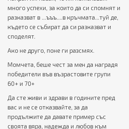
много успехи, за които да си спомнят и
разказват в ...ъъъ....в кръчмата...туй де,
където се събират да си разказват и
споделят.
Ако не друго, поне ги разсмях.
Момчета, беше чест за мен да наградя
победители във възрастовите групи
60+ и 70+
Да сте живи и здрави в годините пред
вас и не се отказвайте, за да
продължите да давате пример със
своята вяра, надежда и любов към