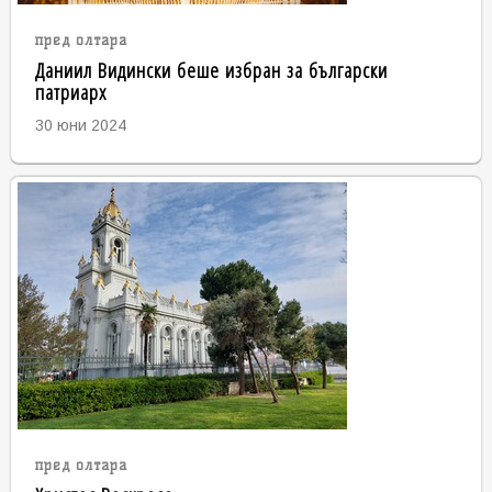
пред олтара
Даниил Видински беше избран за български
патриарх
30 юни 2024
пред олтара