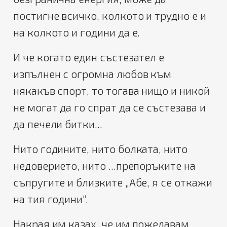
постигне всичко, колкото и трудно е и
на колкото и години да е.
И че когато един състезател е
изпълнен с огромна любов към
някакъв спорт, то тогава нищо и никой
не могат да го спрат да се състезава и
да печели битки...
Нито годините, нито болката, нито
недоверието, нито ...препоръките на
съпругите и близките „Абе, я се откажи
на тия години“.
Накрая им казах, че им пожелавам