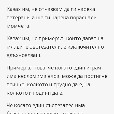
Казах им, че отказвам да ги нарека
ветерани, а ще ги нарека пораснали
момчета.
Казах им, че примерът, който дават на
младите състезатели, е изключително
вдъхновяващ.
Пример за това, че когато един играч
има несломима вяра, може да постигне
всичко, колкото и трудно да е, на
колкото и години да е.
Че когато един състезател има
безгранична енергия, може да