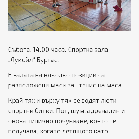
Събота. 14.00 часа. Спортна зала
„Лукойл“ Бургас.
В залата на няколко позиции са
разположени маси за...тенис на маса.
Край тях и върху тях се водят люти
спортни битки. Пот, шум, адреналин и
онова типично почукване, което се
получава, когато летящото като