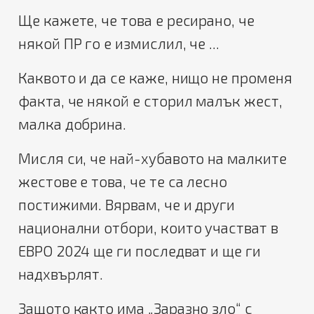
Ще кажете, че това е ресирано, че
някой ПР го е измислил, че ...
Каквото и да се каже, нищо не променя
факта, че някой е сторил малък жест,
малка добрина.
Мисля си, че най-хубавото на малките
жестове е това, че те са лесно
постижими. Вярвам, че и други
национални отбори, които участват в
ЕВРО 2024 ще ги последват и ще ги
надхвърлят.
Защото както има „Заразно зло“ с