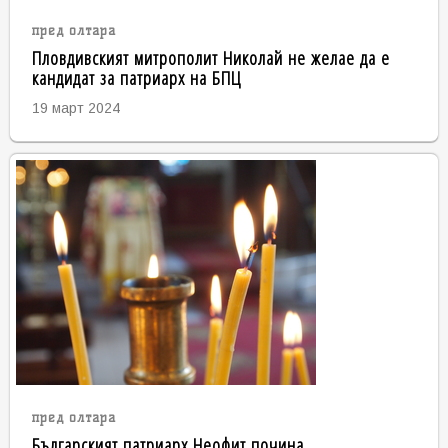
пред олтара
Пловдивският митрополит Николай не желае да е
кандидат за патриарх на БПЦ
19 март 2024
пред олтара
Българският патриарх Неофит почина