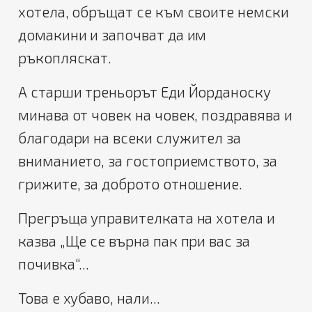
хотела, обръщат се към своите немски
домакини и започват да им
ръкопляскат.
А старши треньорът Еди Йорданоску
минава от човек на човек, поздравява и
благодари на всеки служител за
вниманието, за гостоприемството, за
грижите, за доброто отношение.
Прегръща управителката на хотела и
казва „Ще се върна пак при вас за
почивка“...
Това е хубаво, нали...