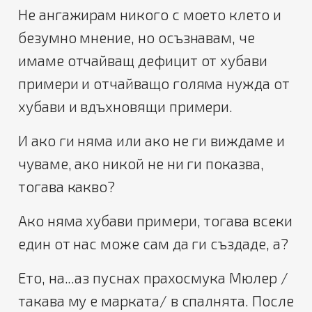
Не ангажирам никого с моето клето и
безумно мнение, но осъзнавам, че
имаме отчайващ дефицит от хубави
примери и отчайващо голяма нужда от
хубави и вдъхновящи примери.
И ако ги няма или ако не ги виждаме и
чуваме, ако никой не ни ги показва,
тогава какво?
Ако няма хубави примери, тогава всеки
един от нас може сам да ги създаде, а?
Ето, на...аз пуснах прахосмука Мюлер /
такава му е марката/ в спалнята. После