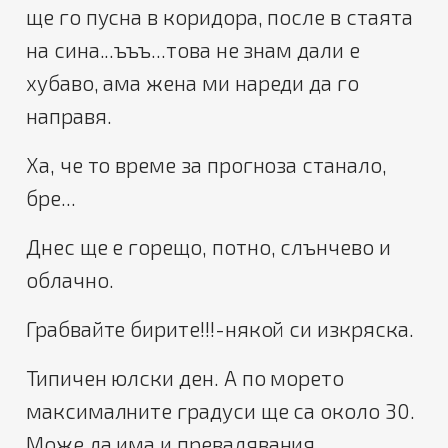
ще го пусна в коридора, после в стаята
на сина...ъъъ...това не знам дали е
хубаво, ама жена ми нареди да го
направя.
Ха, че то време за прогноза станало,
бре...
Днес ще е горещо, потно, слънчево и
облачно.
Грабвайте бирите!!!-някой си изкряска.
Типичен юлски ден. А по морето
максималните градуси ще са около 30.
Може да има и превалявания.