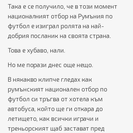
Така е се получило, че в този момент
националният отбор на Румъния по
футбол е изиграл ролята на най-
добрия посланик на своята страна.
Това е хубаво, нали.
Но ме порази днес още нещо.
В някакво клипче гледах как
румънският национален отбор по
футбол си тръгва от хотела към
автобуса, който ще ги откара до
летището, как всички играчи и
треньорският щаб застават пред