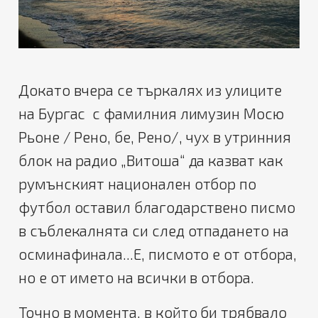
Докато вчера се търкалях из улиците
на Бургас с фамилния лимузин Мосю
Рьоне / Рено, бе, Рено/, чух в утринния
блок на радио „Витоша“ да казват как
румънският национален отбор по
футбол оставил благодарствено писмо
в съблекалнята си след отпадането на
осминафинала...Е, писмото е от отбора,
но е от името на всички в отбора.
Точно в момента, в който би трябвало