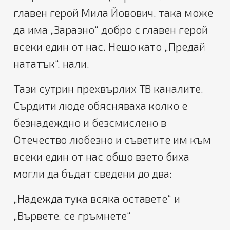
главен герой Мила Йовович, така може
да има „Заразно“ добро с главен герой
всеки един от нас. Нещо като „Предай
нататък“, нали.
Тази сутрин прехвърлих ТВ каналите.
Сърдити люде обясняваха колко е
безнадеждно и безсмислено в
Отечество любезно и съветите им към
всеки един от нас общо взето биха
могли да бъдат сведени до два:
„Надежда тука всяка оставете“ и
„Вървете, се гръмнете“