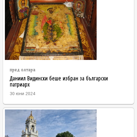
пред олтара
Даниил Видински беше избран за български
патриарх
30 юни 2024