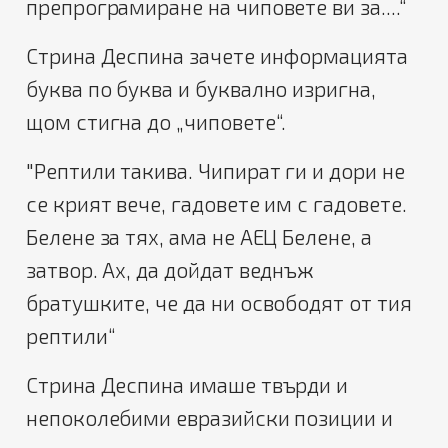
препрограмиране на чиповете ви за....“
Стрина Деспина зачете информацията
буква по буква и буквално изригна,
щом стигна до „чиповете“.
"Рептили такива. Чипират ги и дори не
се крият вече, гадовете им с гадовете.
Белене за тях, ама не АЕЦ Белене, а
затвор. Ах, да дойдат веднъж
братушките, че да ни освободят от тия
рептили“
Стрина Деспина имаше твърди и
непоколебими евразийски позиции и