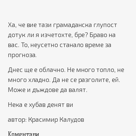
Ха, че вие тази грамаданска глупост
дотук ли я изчетохте, бре? Браво на
вас. То, неусетно станало време за
прогноза.
Днес ще е облачно. Не много топло, не
много хладно. Да не се разголите, ей.
Може и дъждове да валят.
Нека е хубав денят ви
автор: Красимир Калудов
Коментари