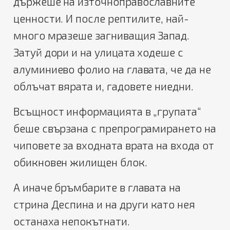
държеше на източноправославните
ценности. И после рептилите, най-
много мразеше загниващия Запад.
Затуй дори и на улицата ходеше с
алуминиево фолио на главата, че да не
облъчат вярата и, гадовете ниедни.
Всъщност информацията в „групата“
беше свързана с препрограмирането на
чиповете за входната врата на входа от
обикновен жилищен блок.
А иначе бръмбарите в главата на
стрина Деспина и на други като нея
останаха непокътнати.