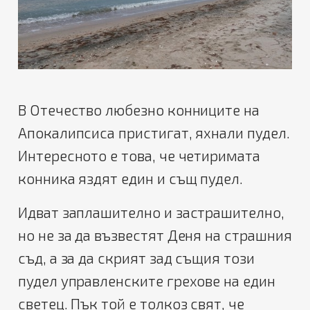
В Отечество любезно конниците на
Апокалипсиса пристигат, яхнали пудел.
Интересното е това, че четиримата
конника яздят един и същ пудел.
Идват заплашително и застрашително,
но не за да възвестят Деня на страшния
съд, а за да скрият зад същия този
пудел управленските грехове на един
светец. Пък той е толкоз свят, че