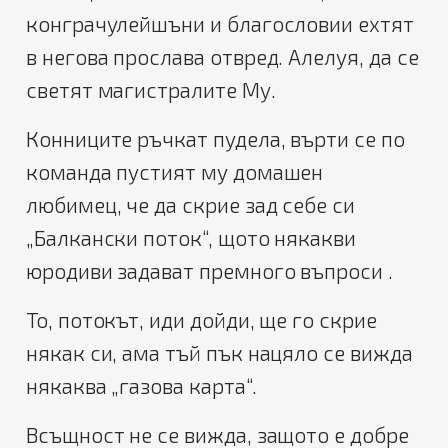
конграчулейшъни и благословии ехтят
в негова прослава отвред. Алелуя, да се
светят магистралите Му.
Конниците ръчкат пудела, върти се по
команда пустият му домашен
любимец, че да скрие зад себе си
„Балкански поток“, щото някакви
юродиви задават премного въпроси .
То, потокът, иди дойди, ще го скрие
някак си, ама тъй пък нацяло се вижда
някаква „газова карта“.
Всъщност не се вижда, защото е добре