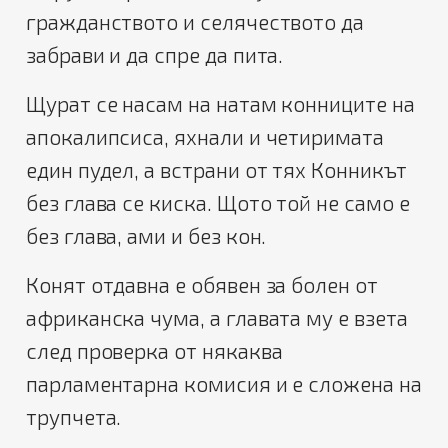
гражданството и селячеството да
забрави и да спре да пита.
Щурат се насам на натам конниците на
апокалипсиса, яхнали и четиримата
един пудел, а встрани от тях Конникът
без глава се киска. Щото той не само е
без глава, ами и без кон.
Конят отдавна е обявен за болен от
африканска чума, а главата му е взета
след проверка от някаква
парламентарна комисия и е сложена на
трупчета.