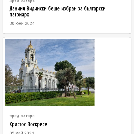
пред олтара
Даниил Видински беше избран за български
патриарх
30 юни 2024
пред олтара
Христос Воскресе
05 май 2024