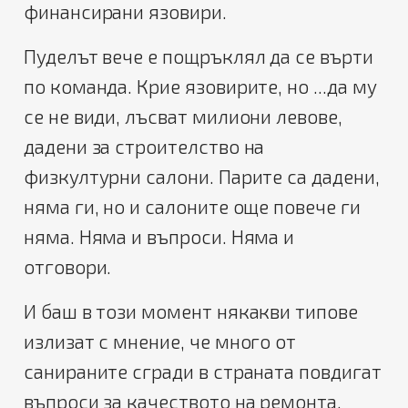
финансирани язовири.
Пуделът вече е пощръклял да се върти
по команда. Крие язовирите, но ...да му
се не види, лъсват милиони левове,
дадени за строителство на
физкултурни салони. Парите са дадени,
няма ги, но и салоните още повече ги
няма. Няма и въпроси. Няма и
отговори.
И баш в този момент някакви типове
излизат с мнение, че много от
санираните сгради в страната повдигат
въпроси за качеството на ремонта.