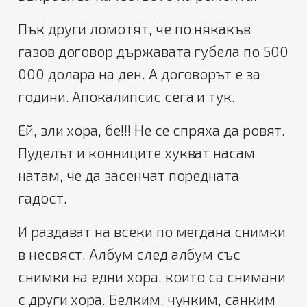
Пък други ломотят, че по някакъв
газов договор държавата губела по 500
000 долара на ден. А договорът е за
години. Апокалипсис сега и тук.
Ей, зли хора, бе!!! Не се спряха да ровят.
Пуделът и конниците хукват насам
натам, че да засенчат поредната
гадост.
И раздават на всеки по мегдана снимки
в несвяст. Албум след албум със
снимки на едни хора, които са снимани
с други хора. Белким, чунким, санким