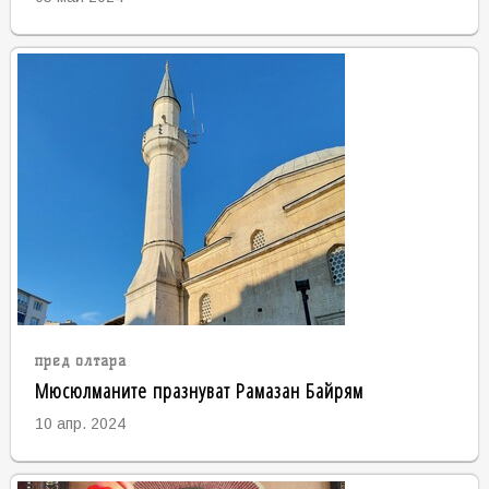
пред олтара
Мюсюлманите празнуват Рамазан Байрям
10 апр. 2024