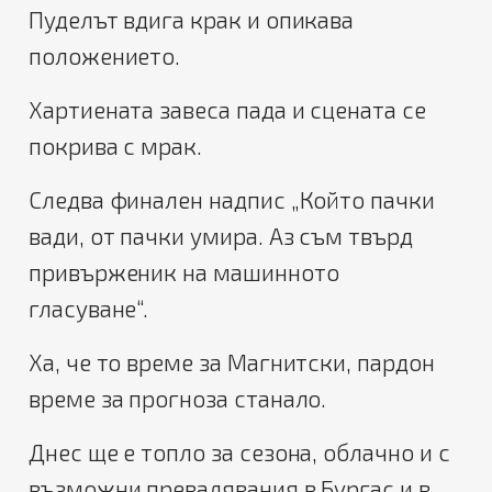
Пуделът вдига крак и опикава
положението.
Хартиената завеса пада и сцената се
покрива с мрак.
Следва финален надпис „Който пачки
вади, от пачки умира. Аз съм твърд
привърженик на машинното
гласуване“.
Ха, че то време за Магнитски, пардон
време за прогноза станало.
Днес ще е топло за сезона, облачно и с
възможни превалявания в Бургас и в