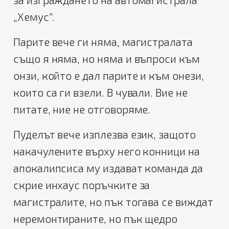
„Хемус“.
Парите вече ги няма, магистралата
също я няма, но няма и въпроси към
онзи, който е дал парите и към онези,
които са ги взели. В чували. Вие не
питате, ние не отговоряме.
Пуделът вече изплезва език, защото
накачулените върху него конници на
апокалипсиса му издават команда да
скрие инхаус поръчките за
магистралите, но пък тогава се виждат
неремонтираните, но пък щедро