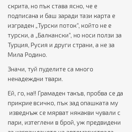
скрита, но пък става ясно, че е
подписана и баш заради тази карта е
изграден „Турски поток“, който не е
турски, а „Балкански“, но носи ползи за
Турция, Русия и други страни, а не за
Мила Родино.
Значи, туй пуделите са много
ненадеждни твари.
Ей, го, на!! Грамаден такъв, пробва се да
прикрие всичко, пък зад опашката му
изведнъж се мярват някакви чували с
пари, изтеглени в брой, уж предвидени
за изграждането на автомагистрала