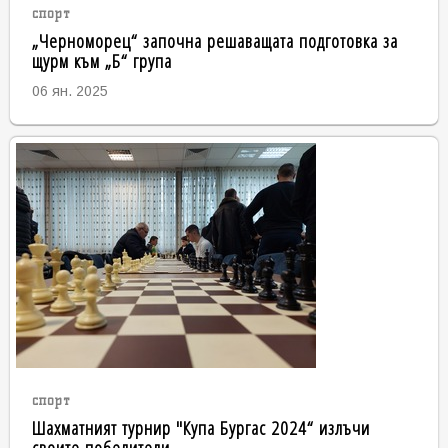
спорт
„Черноморец“ започна решаващата подготовка за
щурм към „Б“ група
06 ян. 2025
спорт
Шахматният турнир "Купа Бургас 2024“ излъчи
своите победители