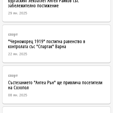
Бургаският лекоатлет Ангел Райков със
забележително постижение
29 ян. 2025
спорт
"Черноморец 1919" постигна равенство в
контролата със "Спартак" Варна
22 ян. 2025
спорт
Състезанието "Антеа Рън" ще привлича посетители
на Созопол
08 ян. 2025