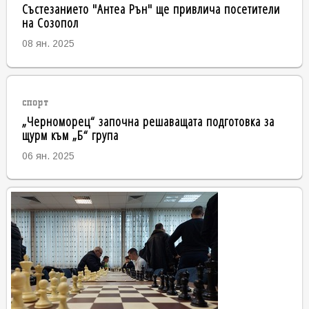
Състезанието "Антеа Рън" ще привлича посетители
на Созопол
08 ян. 2025
спорт
„Черноморец“ започна решаващата подготовка за
щурм към „Б“ група
06 ян. 2025