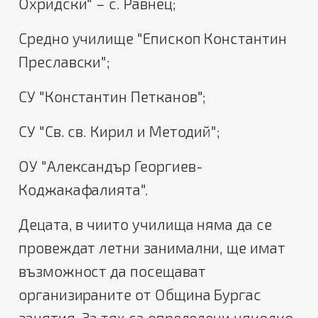
Охридски" – с. Равнец;
Средно училище "Епископ Константин
Преславски";
СУ "Константин Петканов";
СУ "Св. св. Кирил и Методий";
ОУ "Александър Георгиев-
Коджакафалията".
Децата, в чиито училища няма да се
провеждат летни занимални, ще имат
възможност да посещават
организираните от Община Бургас
занятия. За тях са определени няколко