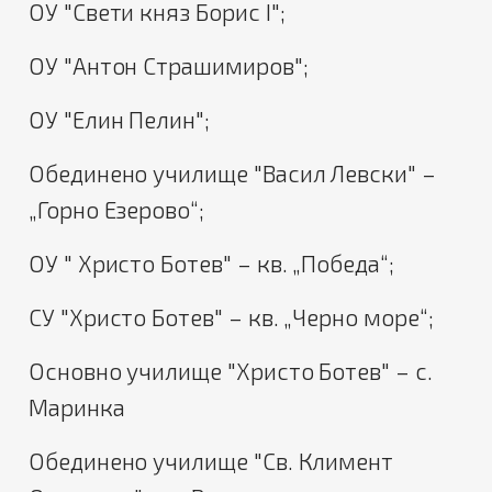
ОУ "Свети княз Борис I";
ОУ "Антон Страшимиров";
ОУ "Елин Пелин";
Обединено училище "Васил Левски" –
„Горно Езерово“;
ОУ " Христо Ботев" – кв. „Победа“;
СУ "Христо Ботев" – кв. „Черно море“;
Основно училище "Христо Ботев" – с.
Маринка
Обединено училище "Св. Климент