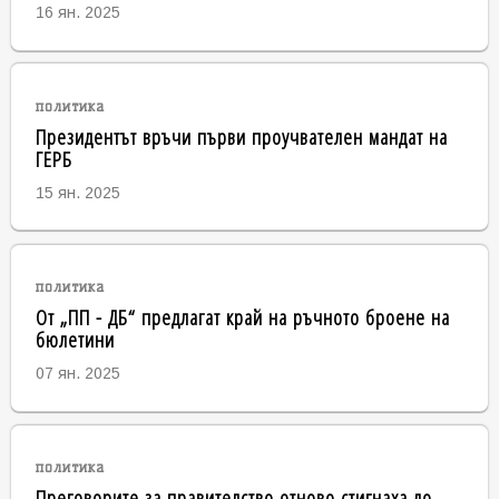
16 ян. 2025
политика
Президентът връчи първи проучвателен мандат на
ГЕРБ
15 ян. 2025
политика
От „ПП - ДБ“ предлагат край на ръчното броене на
бюлетини
07 ян. 2025
политика
Преговорите за правителство отново стигнаха до