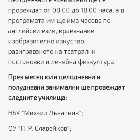
провеждат от 08:00 до 18:00 часа, а в
програмата им ще има часове по
английски език, краезнание,
изобразително изкуство,
разиграването на театрални
постановки и лечебна физкултура.
През месец юли целодневни и
полудневни занимални ще провеждат
следните училища:
НБУ "Михаил Лъкатник";
ОУ "П. Р. Славейков";