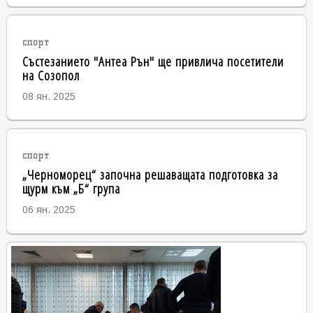
спорт
Състезанието "Антеа Рън" ще привлича посетители
на Созопол
08 ян. 2025
спорт
„Черноморец“ започна решаващата подготовка за
щурм към „Б“ група
06 ян. 2025