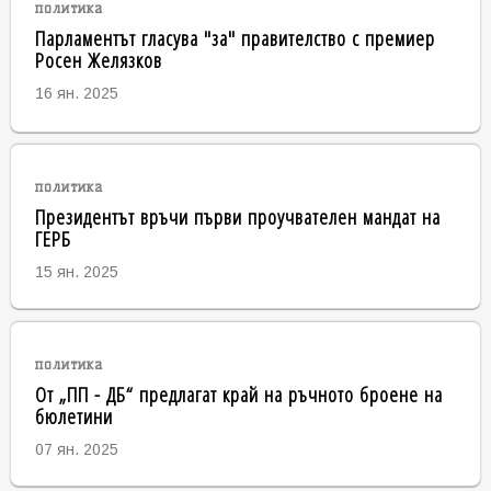
политика
Парламентът гласува "за" правителство с премиер
Росен Желязков
16 ян. 2025
политика
Президентът връчи първи проучвателен мандат на
ГЕРБ
15 ян. 2025
политика
От „ПП - ДБ“ предлагат край на ръчното броене на
бюлетини
07 ян. 2025