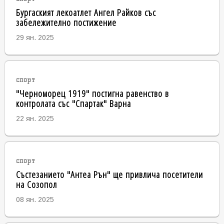
Бургаският лекоатлет Ангел Райков със
забележително постижение
29 ян. 2025
спорт
"Черноморец 1919" постигна равенство в
контролата със "Спартак" Варна
22 ян. 2025
спорт
Състезанието "Антеа Рън" ще привлича посетители
на Созопол
08 ян. 2025