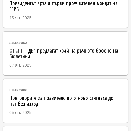
Президентът връчи първи проучвателен мандат на
ГЕРБ
15 ян. 2025
политика
От „ПП - ДБ“ предлагат край на ръчното броене на
бюлетини
07 ян. 2025
политика
Преговорите за правителство отново стигнаха до
път без изход
05 ян. 2025