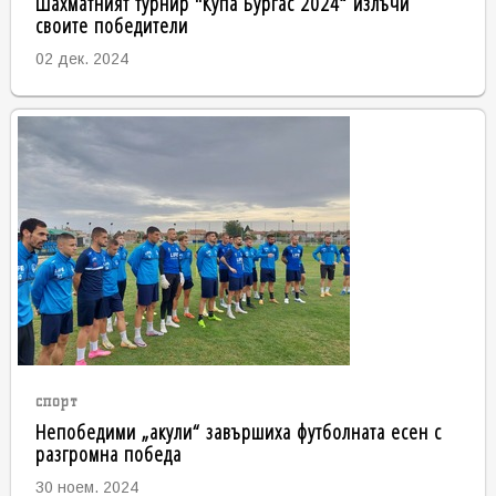
Шахматният турнир "Купа Бургас 2024“ излъчи
своите победители
02 дек. 2024
спорт
Непобедими „акули“ завършиха футболната есен с
разгромна победа
30 ноем. 2024