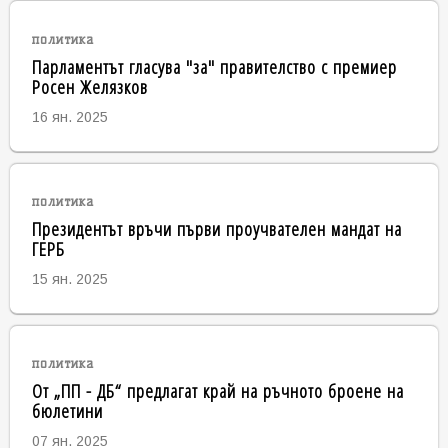
политика
Парламентът гласува "за" правителство с премиер
Росен Желязков
16 ян. 2025
политика
Президентът връчи първи проучвателен мандат на
ГЕРБ
15 ян. 2025
политика
От „ПП - ДБ“ предлагат край на ръчното броене на
бюлетини
07 ян. 2025