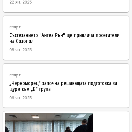
22 ян. 2025
спорт
Състезанието "Антеа Рън" ще привлича посетители
на Созопол
08 ян. 2025
спорт
„Черноморец“ започна решаващата подготовка за
щурм към „Б“ група
06 ян. 2025