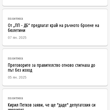
политика
От „ПП - ДБ“ предлагат край на ръчното броене на
бюлетини
07 ян. 2025
политика
Преговорите за правителство отново стигнаха до
път без изход
05 ян. 2025
политика
Кирил Петков заяви, че ще "даде" депутатския си
имунитет