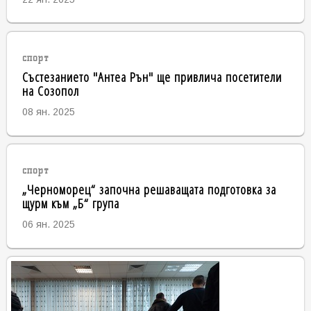
спорт
Състезанието "Антеа Рън" ще привлича посетители
на Созопол
08 ян. 2025
спорт
„Черноморец“ започна решаващата подготовка за
щурм към „Б“ група
06 ян. 2025