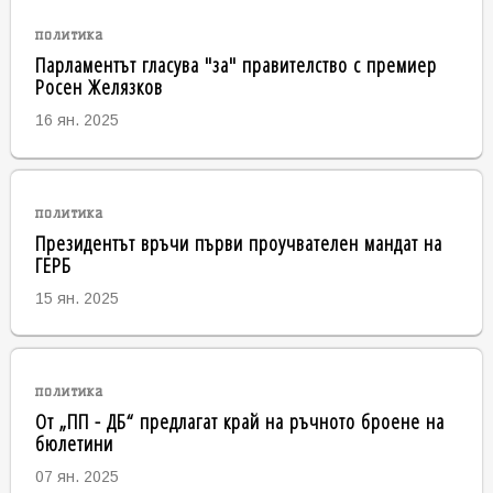
политика
Парламентът гласува "за" правителство с премиер
Росен Желязков
16 ян. 2025
политика
Президентът връчи първи проучвателен мандат на
ГЕРБ
15 ян. 2025
политика
От „ПП - ДБ“ предлагат край на ръчното броене на
бюлетини
07 ян. 2025