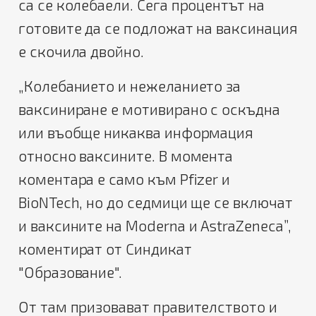
са се колебаели. Сега процентът на
готовите да се подложат на ваксинация
е скочила двойно.
„Колебанието и нежеланието за
ваксиниране е мотивирано с оскъдна
или въобще никаква информация
относно ваксините. В момента
коментара е само към Pfizer и
BioNTech, но до седмици ще се включат
и ваксините на Moderna и AstraZeneca”,
коментират от Синдикат
"Образование".
От там призовават правителството и