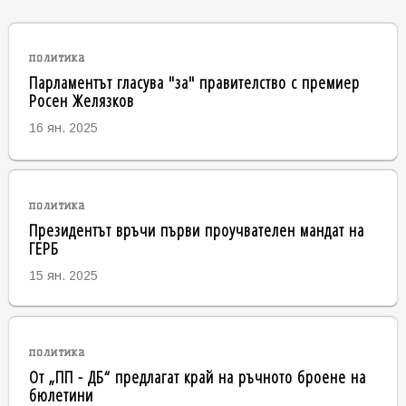
политика
Парламентът гласува "за" правителство с премиер
Росен Желязков
16 ян. 2025
политика
Президентът връчи първи проучвателен мандат на
ГЕРБ
15 ян. 2025
политика
От „ПП - ДБ“ предлагат край на ръчното броене на
бюлетини