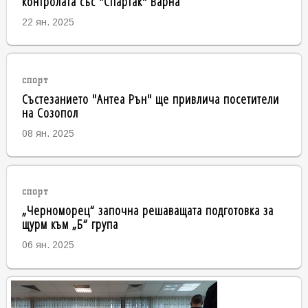
контролата със "Спартак" Варна
22 ян. 2025
спорт
Състезанието "Антеа Рън" ще привлича посетители
на Созопол
08 ян. 2025
спорт
„Черноморец“ започна решаващата подготовка за
щурм към „Б“ група
06 ян. 2025