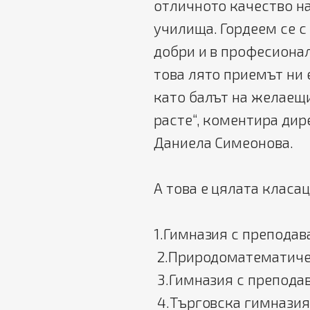
отличното качество н
училища. Гордеем се с
добри и в професионал
това лято приемът ни 
като балът на желаещ
расте“, коментира дир
Даниела Симеонова.
А това е цялата класац
1.Гимназия с преподава
2.Природоматематиче
3.Гимназия с преподав
4.Търговска гимназия