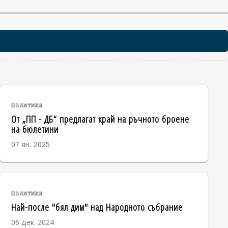
политика
От „ПП - ДБ“ предлагат край на ръчното броене
на бюлетини
07 ян. 2025
политика
Най-после "бял дим" над Народното събрание
06 дек. 2024