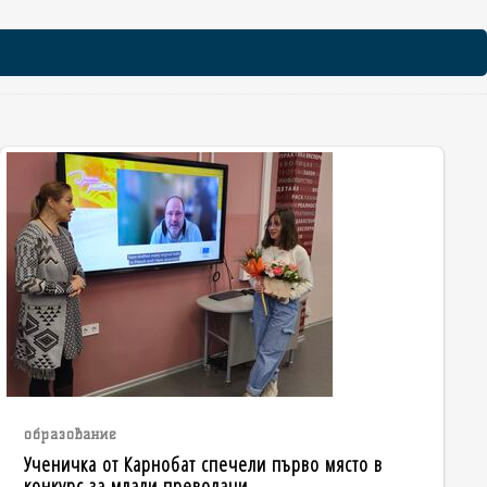
образование
Ученичка от Карнобат спечели първо място в
конкурс за млади преводачи