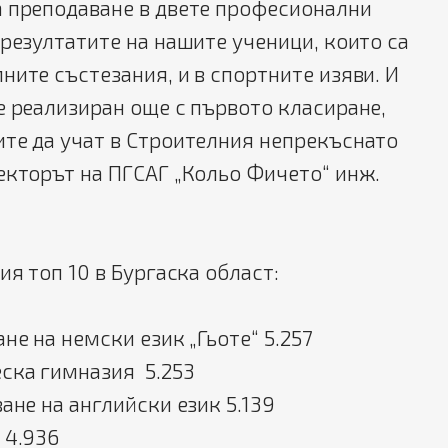
а преподаване в двете професионални
 резултатите на нашите ученици, които са
ните състезания, и в спортните изяви. И
е реализиран още с първото класиране,
ите да учат в Строителния непрекъснато
екторът на ПГСАГ „Кольо Фичето“ инж.
ия топ 10 в Бургаска област:
не на немски език „Гьоте“ 5.257
ска гимназия 5.253
ане на английски език 5.139
 4.936