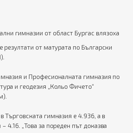
ални гимназии от област Бургас влязоха
те резултати от матурата по Български
).
гимназия и Професионалната гимназия по
тура и геодезия „Кольо Фичето“
м).
в Търговската гимназия е 4.936, а в
– 4.16. „Това за пореден път доказва