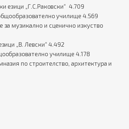
ки езици „Г.С.Раковски“ 4.709
 общообразователно училище 4.569
е за музикално и сценично изкуство
зици „В. Левски“ 4.492
щообразователно училище 4.178
мназия по строителство, архитектура и