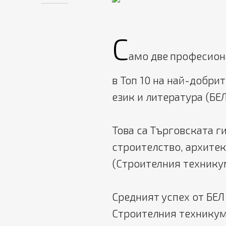
С
амо две професион
в Топ 10 на най-добри
език и литература (БЕЛ
Това са Търговската 
строителство, архитек
(Строителния технику
Средният успех от БЕЛ 
Строителния техникум 