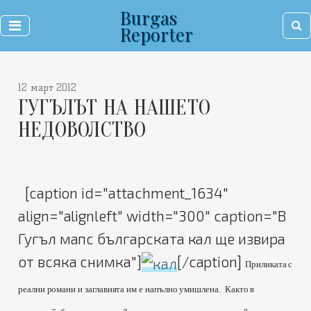
Burgas
Reporter
12 март 2012
ГУГЪЛЪТ НА НАШЕТО
НЕДОВОЛСТВО
[caption id="attachment_1634"
align="alignleft" width="300" caption="В
Гугъл мапс българската кал ще извира
от всяка снимка"]
[/caption]
Приликата с
реални романи и заглавията им е напълно умишлена. Както в