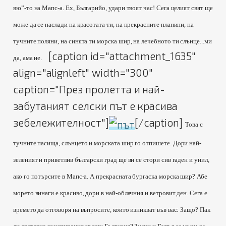
вю”-то на Мапс-а. Ех, Българийо, удари твоят час! Сега целият свят ще
може да се наслади на красотата ти, на прекрасните планини, на
тучните поляни, на синята ти морска шир, на лечебното ти слънце...ми
[caption id="attachment_1635"
да, ама не.
align="alignleft" width="300"
caption="През пролетта и най-
забутаният селски път е красива
зебележителност"]
[/caption]
Това с
тучните пасища, слънцето и морската шир го отпишете. Дори най-
зеленият и приветлив български град ще ви се стори сив гаден и унил,
ако го потърсите в Мапс-а. А прекрасната бургаска морска шир? Абе
морето винаги е красиво, дори в най-облачния и ветровит ден. Сега е
времето да отговоря на въпросите, които изникват във вас: Защо? Пак