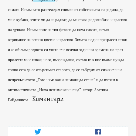
самата. Искам като разглеждам снимки от собствената си родина, да
ми е хубаво, очите ми да се радват, да ми става родолюбиво и красиво
на душата. Искам поне на тия фотоси да няма сивота, печал,
отрицание на всичко цветно и красиво. Зимата е един прекрасен сезон
и аз обичам родното си място във всички годишни времена, но през
пролетта ми е някак, ново, възраждащо, светло пък ние имаме нужда
точно сега да се отърсим от старото, да се събудим от сивия сън на
непрекъснатото „Това няма как и не може да стане” и да влезем в
оптимистичното „Няма невъзможни неща”.
автор: Златина
Коментари
Гайдажиева