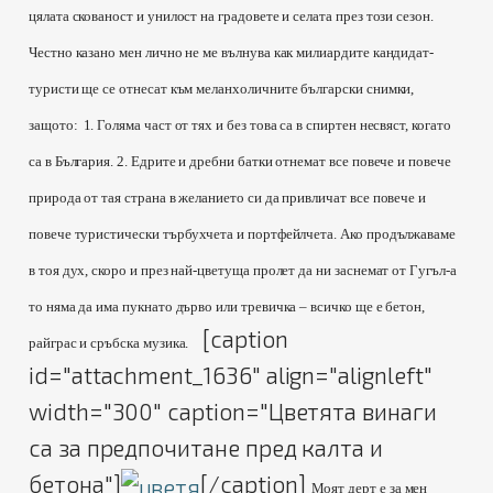
цялата скованост и унилост на градовете и селата през този сезон.
Честно казано мен лично не ме вълнува как милиардите кандидат-
туристи ще се отнесат към меланхоличните български снимки,
защото:
1. Голяма част от тях и без това са в спиртен несвяст, когато
са в България.
2. Едрите и дребни батки отнемат все повече и повече
природа от тая страна в желанието си да привличат все повече и
повече туристически търбухчета и портфейлчета. Ако продължаваме
в тоя дух, скоро и през най-цветуща пролет да ни заснемат от Гугъл-а
то няма да има пукнато дърво или тревичка – всичко ще е бетон,
[caption
райграс и сръбска музика.
id="attachment_1636" align="alignleft"
width="300" caption="Цветята винаги
са за предпочитане пред калта и
бетона"]
[/caption]
Моят дерт е за мен