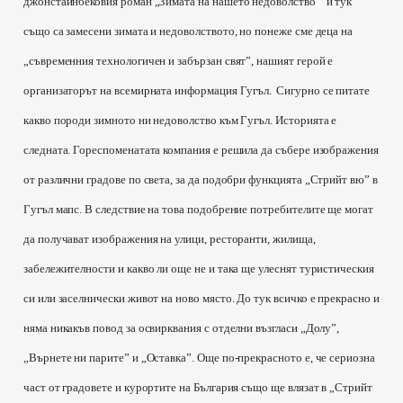
джонстайнбековия роман „Зимата на нашето недоволство” и тук
също са замесени зимата и недоволството, но понеже сме деца на
„съвременния технологичен и забързан свят”, нашият герой е
организаторът на всемирната информация Гугъл.
Сигурно се питате
какво породи зимното ни недоволство към Гугъл. Историята е
следната. Гореспоменатата компания е решила да събере изображения
от различни градове по света, за да подобри функцията „Стрийт вю” в
Гугъл мапс. В следствие на това подобрение потребителите ще могат
да получават изображения на улици, ресторанти, жилища,
забележителности и какво ли още не и така ще улеснят туристическия
си или заселнически живот на ново място. До тук всичко е прекрасно и
няма никакъв повод за освирквания с отделни възгласи „Долу”,
„Върнете ни парите” и „Оставка”. Още по-прекрасното е, че сериозна
част от градовете и курортите на България също ще влязат в „Стрийт