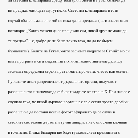
ли световна конспирация срещу България? Значи и Гугъл се мъчи да
ни прецака, мамицата му гугълска.
Световна конспирация в този
случай обаче няма, а и никой не иска да ни прецаква (нали знаете оная
поговорка „Както можеш да се прецакаш сам, никой друг не може да
те прецака” – е, добре де не беше точно така, но да не бъдем
буквалисти). Колите на Гугъл, които заснемат кадрите за Стрийт вю си
имат програма и си я следват, за тях няма голямо значение дали ще
заснемат определена страна през зимата, пролетта, лятото или есента.
Гугълците искат разрешение от държавните органи, получават
разрешението и започват да събират кадрите от страна Х. При нас се е
случило така, че никой държавен орган не е се е сетил просто давайки
разрешение да постави искане фотографирането да се случи в
сезоните със зелени дървета и тучни ливади, а не с опоскани клонаци
и гола земя. И така България ще бъде гугълозаснета през зимата с