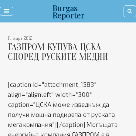
Burgas
Reporter
11 март 2012
ГАЗПРОМ КУПУВА ЦСКА
СПОРЕД РУСКИТЕ МЕДИИ
[caption id="attachment_1583"
align="alignleft" width="300"
caption="ЦСКА може изведнъж да
получи мощна подкрепа от руската
мегакомпания"]
[/caption] Могъщата
енергийна компания ГАЗПРОМ е в