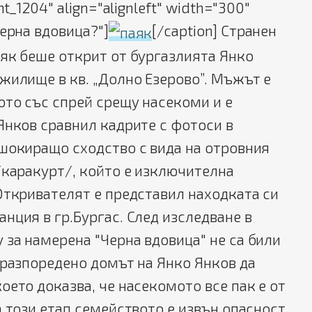
t_1204" align="alignleft" width="300"
Черна вдовица?"]
[/caption] Странен
як беше открит от бургазлията Янко
жилище в кв. „Долно Езерово”.
Мъжът е
ото със спрей срещу насекоми и е
Янков сравнил кадрите с фотоси в
шокиращо сходство с вида на отровния
/каракурт/, който е изключителна
Откривателят е представил находката си
нция в гр.Бургас. След изследване в
за намерена "Черна вдовица" не са били
 разпоредено домът на Янко Янков да
оето доказва, че насекомото все пак е от
а този етап семейството е извън опасност