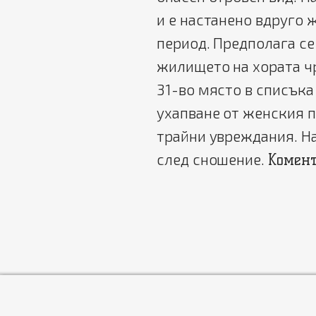
и е настанено вдруго 
период. Предполага се
жилището на хората чр
31-во място в списъка
ухапване от женския п
трайни увреждания. Н
след сношение.
Комен