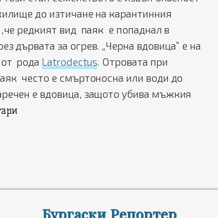
жилище до изтичане на карантинния
 ,че редкият вид паяк е попаднал в
ез дървата за огрев. „Черна вдовица”
е на
 от рода
Latrodectus
. Отровата при
аяк често е смъртоносна или води до
аречен е вдовица, защото убива мъжкия
тари
Бургаски Репортер