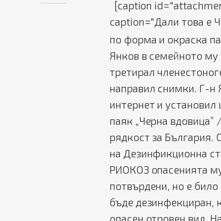
[caption id="attachmen
caption="Дали това е 
по форма и окраска па
Янков в семейното му 
третирал членестоног
направил снимки. Г-н 
интернет и установил 
паяк „Черна вдовица” 
рядкост за България. 
на Дезинфикционна ста
РИОКОЗ опасенията му 
потвърдени, но е било
бъде дезинфекциран, к
опасен отровен вид. Н