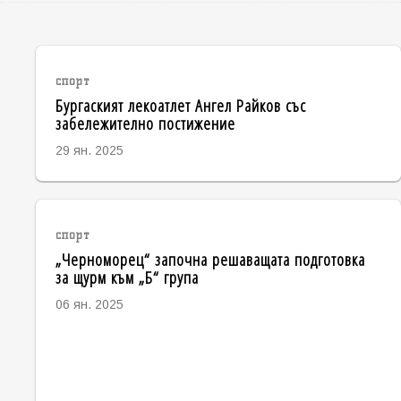
спорт
Бургаският лекоатлет Ангел Райков със
забележително постижение
29 ян. 2025
спорт
„Черноморец“ започна решаващата подготовка
за щурм към „Б“ група
06 ян. 2025