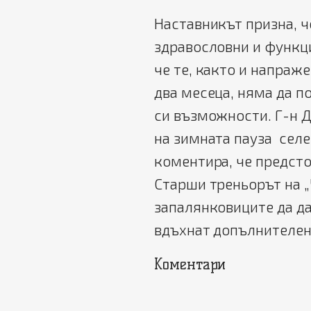
Наставникът призна, ч
здравословни и функц
че те, както и напраж
два месеца, няма да п
си възможности. Г-н 
на зимната пауза сел
коментира, че предст
Старши треньорът на 
запалянковиците да да
вдъхнат допълнителен 
Коментари