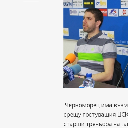
Черноморец има възмо
срещу гостуващия ЦСКА
старши треньора на „