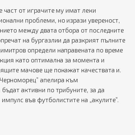
е част от играчите му имат леки
ионални проблеми, но изрази увереност,
ението между двата отбора от последните
опречат на бургазлии да разкрият пълните
Димитров определи направената по време
екция като оптимална за момента и
оящите мачове ще покажат качествата и.
„Черноморец” апелира към
 бъдат активни по трибуните, за да
импулс във футболистите на „акулите”.