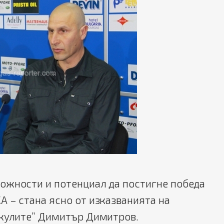
жности и потенциал да постигне победа
 – стана ясно от изказванията на
акулите” Димитър Димитров.