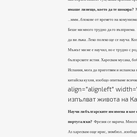
имаше ли нещо, което да те шокира?
...ммм...блокове от времето на комунизм
Беше ми много трудно да го възприема.
да ви лъжа. Леко полеко ще се науча. Ко
Мъжът ми ме е научил, но е трудно с род
българските ястия. Харесвам мусака, боб
Испания, мога да приготвям и испанска 
китайска кухня, изобщо опитваме всичк
align="alignleft" widt
изпълват живота на Ка
Научи ли българските им имена и кое 
португалски?
Фрезия се нарича. Много
Аз харесвам още ирис, зюмбюл...изобщо 