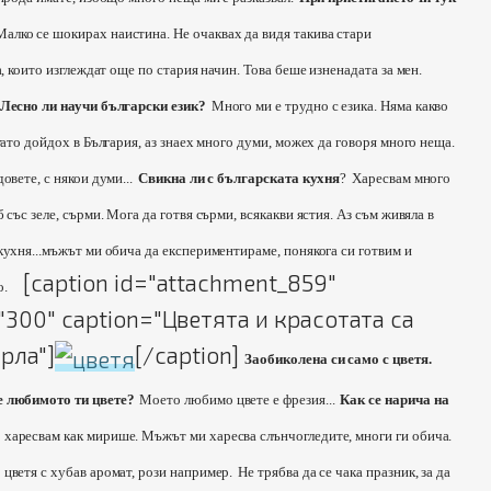
Малко се шокирах наистина. Не очаквах да видя такива стари
а, които изглеждат още по стария начин. Това беше изненадата за мен.
Лесно ли научи български език?
Много ми е трудно с езика. Няма какво
гато дойдох в България, аз знаех много думи, можех да говоря много неща.
овете, с някои думи...
Свикна ли с българската кухня
?
Харесвам много
 със зеле, сърми. Мога да готвя сърми, всякакви ястия. Аз съм живяла в
кухня...мъжът ми обича да експериментираме, понякога си готвим и
[caption id="attachment_859"
о.
h="300" caption="Цветята и красотата са
рла"]
[/caption]
Заобиколена си само с цветя.
е любимото ти цвете?
Моето любимо цвете е фрезия...
Как се нарича на
 харесвам как мирише. Мъжът ми харесва слънчогледите, многи ги обича.
цветя с хубав аромат, рози например.
Не трябва да се чака празник, за да