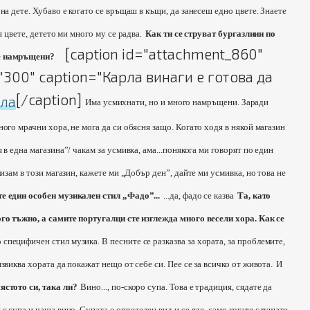
на дете. Хубаво е когато се връщаш в къщи, да занесеш едно цвете. Знаете
я цвете, детето ми много му се радва.
Как ти се струват бургазлиии по
[caption id="attachment_860"
че намръщени?
h="300" caption="Карла винаги е готова да
[/caption]
Има усмихнати, но и много намръщени. Заради
ного мрачни хора, не мога да си обясня защо. Когато ходя в някой магазин
 в една магазина”/ чакам за усмивка, ама...понякога ми говорят по един
лизам в този магазин, кажете ми „Добър ден”, дайте ми усмивка, но това не
е един особен музикален стил „Фадо”...
...да, фадо се казва
Та, като
ого тъжно, а самите португалци сте изглежда много весели хора. Как се
 специфичен стил музика. В песните се разказва за хората, за проблемите,
звиква хората да покажат нещо от себе си. Пее се за всичко от живота.
И
ястото си, така ли?
Вино..., по-скоро супа. Това е традиция, сядате да
с супа и чаша вино. Супата е определен вид и се яде, само когато слушате