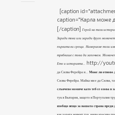
[caption id="attachmen
caption="Карла може д
[/caption]
Герой на тази история
Заради това или заради друго момичет
първата ви среща.
Намерихме този изв
трябваше с това да започнем.
Момичето
http://you
Ето и историята...
да Силва Ферейра и...
Може ли отново д
Силва Ферейра. Майка ми е да Силва, та
слънчево момиче като теб се озова в 
тук в България, защото в Португалия тру
изобщо нещо за нашата страна преди 
как хората живеят тук, каква красива п