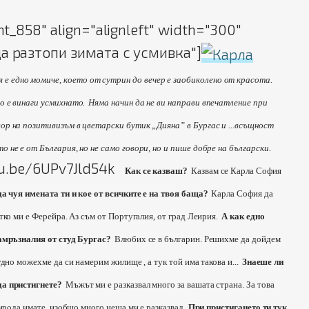
t_858" align="alignleft" width="300"
а разтопи зимата с усмивка"]
 е едно момиче, което от сутрин до вечер е заобиколено от красота.
о е винаги усмихнато.
Няма начин да не ви направи впечатление при
ор на позитивизъм в цветарски бутик „Дияна” в Бургас и ...всъщност
 не е от България, но не само говори, но и пише добре на български.
tu.be/6UPv7Jld54k
Как се казваш?
Казвам се Карла София
а чуя имената ти и кое от всичките е на твоя баща?
Карла София да
тко ми е Ферейра. Аз съм от Португалия, от град Леирия.
А как едно
замръзналия от студ Бургас?
Влюбих се в българин. Решихме да дойдем
дно можехме да си намерим жилище , а тук той има такова и...
Знаеше ли
да пристигнете?
Мъжът ми е разказвал много за вашата страна. За това
рирода имате, изобщо много неща ми е разказвал.
При пристигането ти тук