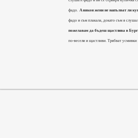
фадо.
А някои жени не напълват ли ку
фадо и съм плакала, докато съм я слушал
пожелавам да бъдеш щастлива в Бург
по-весели и щастливи. Трябват усмивки 