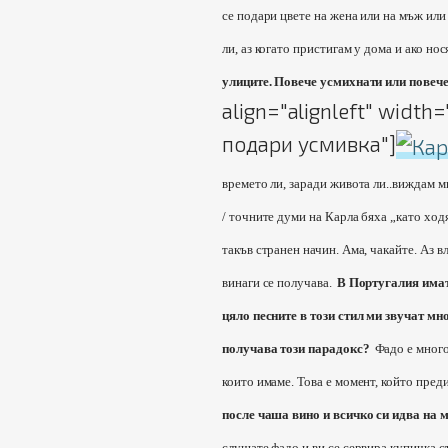
се подари цвете на жена или на мъж или 
ли, аз когато пристигам у дома и ако нос
улиците. Повече усмихнати или пове
align="alignleft" widt
подари усмивка"]
времето ли, заради живота ли..виждам м
/ точните думи на Карла бяха „като ходя
такъв странен начин. Ама, чакайте. Аз в
винаги се получава.
В Португалия имат
цяло песните в този стил ми звучат мн
получава този парадокс?
Фадо е много
които имаме. Това е момент, който преди
после чаша вино и всичко си идва на м
слушате фадо и ви се сервира купичка съ