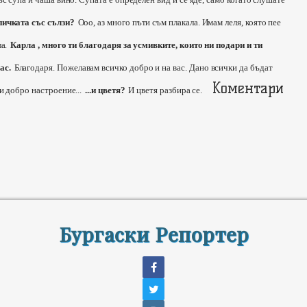
пичката със сълзи?
Ооо, аз много пъти съм плакала. Имам леля, която пее
а.
Карла , много ти благодаря за усмивките, които ни подари и ти
ас.
Благодаря. Пожелавам всичко добро и на вас. Дано всички да бъдат
Коментари
и добро настроение...
...и цветя?
И цветя разбира се.
Бургаски Репортер