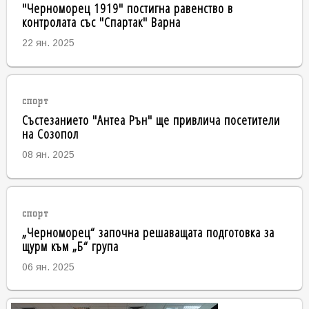
"Черноморец 1919" постигна равенство в
контролата със "Спартак" Варна
22 ян. 2025
спорт
Състезанието "Антеа Рън" ще привлича посетители
на Созопол
08 ян. 2025
спорт
„Черноморец“ започна решаващата подготовка за
щурм към „Б“ група
06 ян. 2025