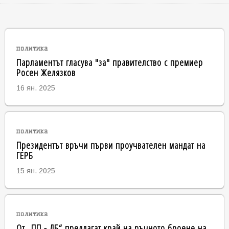
политика
Парламентът гласува "за" правителство с премиер
Росен Желязков
16 ян. 2025
политика
Президентът връчи първи проучвателен мандат на
ГЕРБ
15 ян. 2025
политика
От „ПП - ДБ“ предлагат край на ръчното броене на