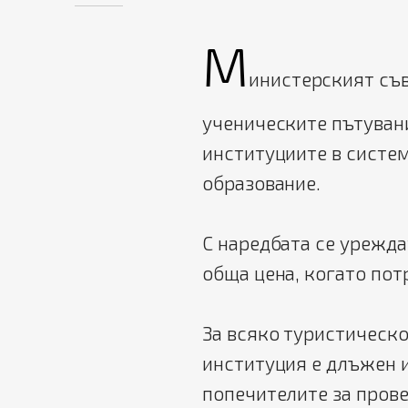
М
инистерският съв
ученическите пътувани
институциите в систе
образование.
С наредбата се урежда
обща цена, когато пот
За всяко туристическ
институция е длъжен 
попечителите за прове