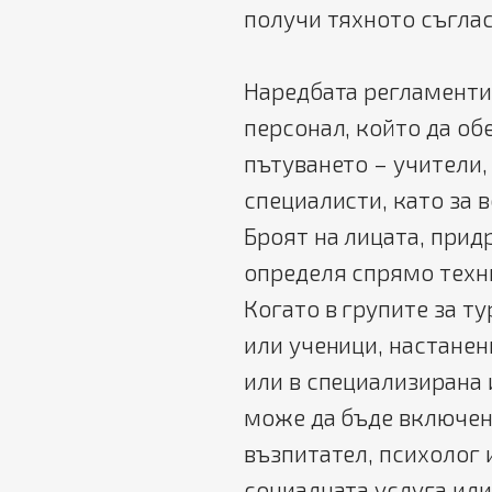
получи тяхното съглас
Наредбата регламенти
персонал, който да об
пътуването – учители
специалисти, като за 
Броят на лицата, прид
определя спрямо техн
Когато в групите за т
или ученици, настанен
или в специализирана
може да бъде включен
възпитател, психолог
социалната услуга или