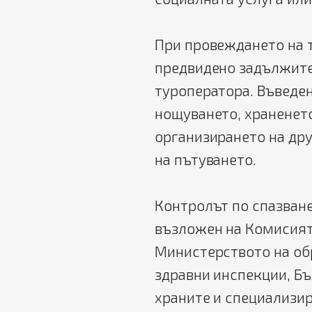
При провеждането на т
предвидено задължите
туроператора. Въведен
нощуването, храненето
организирането на дру
на пътуването.
Контролът по спазване
възложен на Комисият
Министерството на об
здравни инспекции, Бъ
храните и специализир