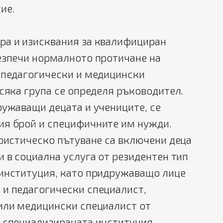
ие.
ра и изисквания за квалифициран
езпечи нормалното протичане на
, педагогически и медицински
всяка група се определя ръководител.
ружаващи децата и учениците, се
ия брой и специфичните им нужди.
уристическо пътуване са включени деца
и в социална услуга от резидентен тип
 институция, като придружаващо лице
 и педагогически специалист,
 или медицински специалист от
 специализираната институция.