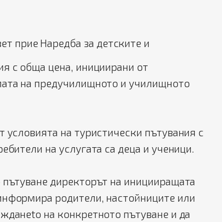
ет прие Наредба за детските и
я с обща цена, инициирани от
мата на предучилищното и училищното
т условията на туристически пътувания с
ребители на услугата са деца и ученици.
о пътуване директорът на иницииращата
информира родители, настойниците или
жданеto на конкретното пътуване и да