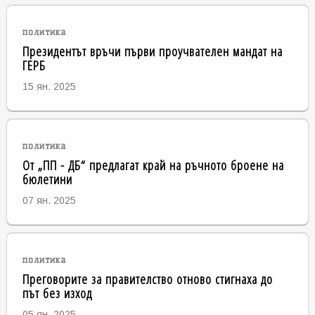
политика
Президентът връчи първи проучвателен мандат на
ГЕРБ
15 ян. 2025
политика
От „ПП - ДБ“ предлагат край на ръчното броене на
бюлетини
07 ян. 2025
политика
Преговорите за правителство отново стигнаха до
път без изход
05 ян. 2025