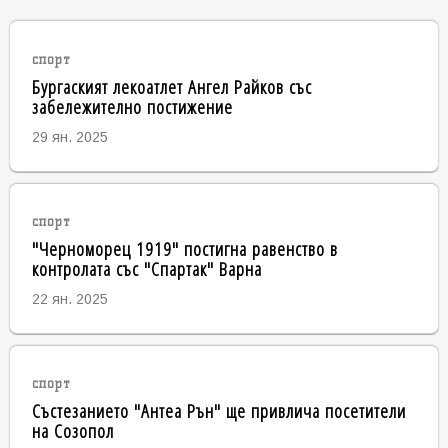
спорт
Бургаският лекоатлет Ангел Райков със
забележително постижение
29 ян. 2025
спорт
"Черноморец 1919" постигна равенство в
контролата със "Спартак" Варна
22 ян. 2025
спорт
Състезанието "Антеа Рън" ще привлича посетители
на Созопол