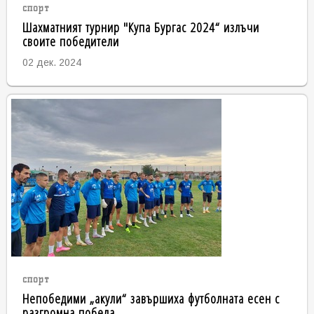
спорт
Шахматният турнир "Купа Бургас 2024“ излъчи
своите победители
02 дек. 2024
спорт
Непобедими „акули“ завършиха футболната есен с
разгромна победа