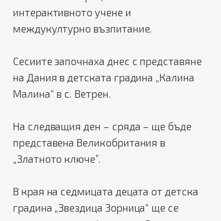
интерактивното учене и
междукултурно възпитание.
Сесиите започнаха днес с представяне
на Дания в детската градина „Калина
Малина“ в с. Ветрен.
На следващия ден – сряда – ще бъде
представена Великобритания в
„Златното ключе”.
В края на седмицата децата от детска
градина „Звездица Зорница“ ще се