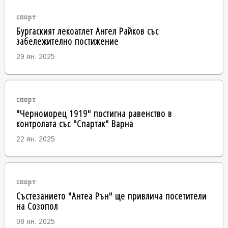
спорт
Бургаският лекоатлет Ангел Райков със
забележително постижение
29 ян. 2025
спорт
"Черноморец 1919" постигна равенство в
контролата със "Спартак" Варна
22 ян. 2025
спорт
Състезанието "Антеа Рън" ще привлича посетители
на Созопол
08 ян. 2025