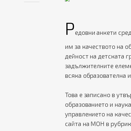
Р
едовни анкети сре
им за качеството на о
дейност на детската г
задължителните елеме
всяка образователна 
Това е записано в утв
образованието и наука
управлението на качес
сайта на МОН в рубрик