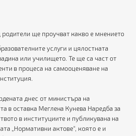
д родители ще проучват какво е мнението
бразователните услуги и цялостната
радина или училището. Те ще са част от
нти в процеса на самооценяване на
институция.
ърдената днес от министъра на
та в оставка Меглена Кунева Наредба за
твото в институциите и публикувана на
ата „Нормативни актове“, която е и