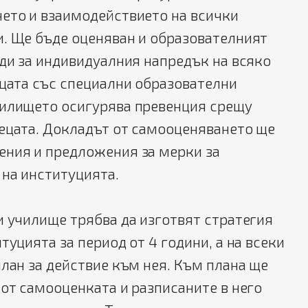
нето и взаимодействието на всички
и. Ще бъде оценяван и образователният
еди за индивидуалния напредък на всяко
ецата със специални образователни
чилището осигурява превенция срещу
децата. Докладът от самооценяването ще
ения и предложения за мерки за
 на институцията.
и училище трябва да изготвят стратегия
туцията за период от 4 години, а на всеки
план за действие към нея. Към плана ще
 от самооценката и разписаните в него