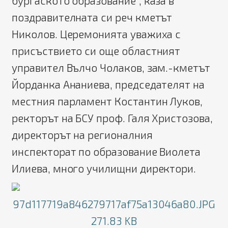
бургаското образование", каза в
поздравителната си реч кметът
Николов. Церемонията уважиха с
присъствието си още областният
управител Вълчо Чолаков, зам.-кметът
Йорданка Ананиева, председателят на
местния парламент Костантин Луков,
ректорът на БСУ проф. Галя Христозова,
директорът на регионалния
инспекторат по образование Виолета
Илиева, много училищни директори.
97d117719a846279717af75a13046a80.JPG
271.83 KB