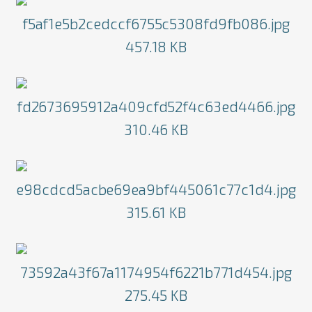
f5af1e5b2cedccf6755c5308fd9fb086.jpg
457.18 KB
fd2673695912a409cfd52f4c63ed4466.jpg
310.46 KB
e98cdcd5acbe69ea9bf445061c77c1d4.jpg
315.61 KB
73592a43f67a1174954f6221b771d454.jpg
275.45 KB