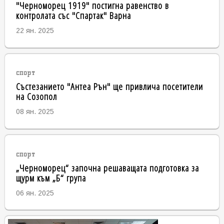
"Черноморец 1919" постигна равенство в
контролата със "Спартак" Варна
22 ян. 2025
спорт
Състезанието "Антеа Рън" ще привлича посетители
на Созопол
08 ян. 2025
спорт
„Черноморец“ започна решаващата подготовка за
щурм към „Б“ група
06 ян. 2025