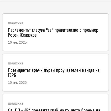
политика
Парламентът гласува "за" правителство с премиер
Росен Желязков
16 ян. 2025
политика
Президентът връчи първи проучвателен мандат на
ГЕРБ
15 ян. 2025
политика
От „ПП - ДБ“ предлагат край на ръчното броене на