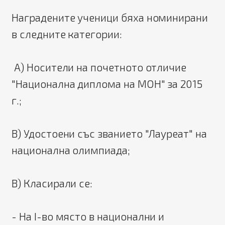
Наградените ученици бяха номинирани
в следните категории:
А) Носители на почетното отличие
"Национална диплома на МОН" за 2015
г.;
В) Удостоени със званието "Лауреат" на
национална олимпиада;
В) Класирали се:
- На І-во място в национални и