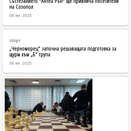
Състезанието "Антеа Рън" ще привлича посетители
на Созопол
08 ян. 2025
спорт
„Черноморец“ започна решаващата подготовка за
щурм към „Б“ група
06 ян. 2025