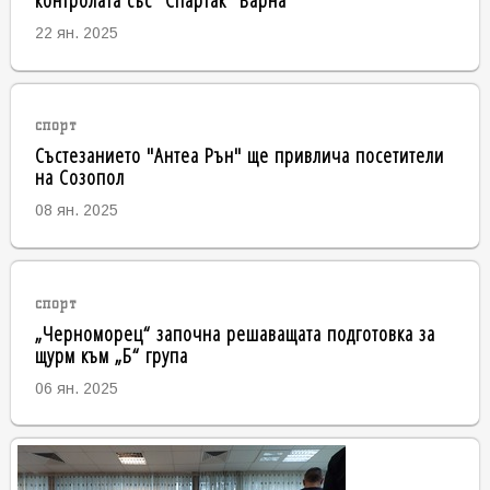
22 ян. 2025
спорт
Състезанието "Антеа Рън" ще привлича посетители
на Созопол
08 ян. 2025
спорт
„Черноморец“ започна решаващата подготовка за
щурм към „Б“ група
06 ян. 2025