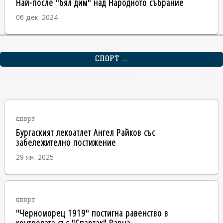
Най-после "бял дим" над Народното събрание
06 дек. 2024
СПОРТ ...
спорт
Бургаският лекоатлет Ангел Райков със
забележително постижение
29 ян. 2025
спорт
"Черноморец 1919" постигна равенство в
контролата със "Спартак" Варна