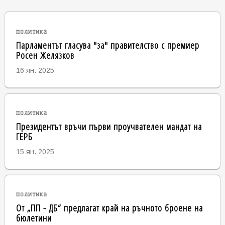
политика
Парламентът гласува "за" правителство с премиер
Росен Желязков
16 ян. 2025
политика
Президентът връчи първи проучвателен мандат на
ГЕРБ
15 ян. 2025
политика
От „ПП - ДБ“ предлагат край на ръчното броене на
бюлетини